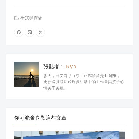
生活與寵物
張貼者：
Ryo
廖氏，日文為リョウ，正確發音是456的6。
更新速度取決於現實生活中的工作量與孩子心
情美不美麗。
你可能會喜歡這些文章