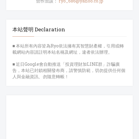
合作洽談：
ryo_686@yahoo.co.jp
本站聲明 Declaration
■ 本站所有內容皆為Ryo依法擁有其智慧財產權，引用或轉
載網站內容請註明本站名稱及網址，違者依法辦理。
■ 近日Google會自動推送「投資理財加LINE群」詐騙廣
告，本站已封鎖相關發布商，請警慎防範，切勿提供任何個
人與金融資訊、勿隨意轉帳！