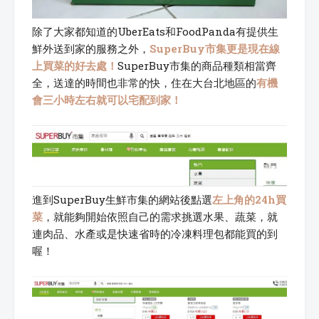
除了大家都知道的UberEats和FoodPanda有提供生
鮮外送到家的服務之外，
SuperBuy市集更是現在線
上買菜的好去處！
SuperBuy市集的商品種類相當齊
全，送達的時間也非常的快，住在大台北地區的
有機
會三小時左右就可以宅配到家！
進到SuperBuy生鮮市集的網站後點選
左上角的24h買
菜
，就能夠開始依照自己的需求挑選水果、蔬菜，就
連肉品、水產或是快速省時的冷凍料理包都能買的到
喔！