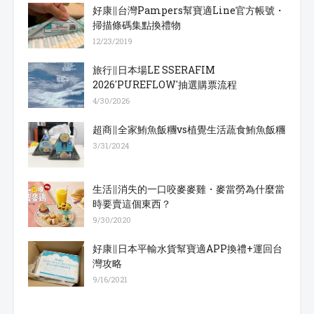
好康∥台灣Pampers幫寶適Line官方帳號・
掃描條碼集點換禮物
12/23/2019
旅行∥日本場LE SSERAFIM
2026'PUREFLOW'抽選購票流程
4/30/2026
超商∥全家鮪魚飯糰vs植覺生活蔬食鮪魚飯糰
3/31/2024
生活∥消失的一口咬麥麥雞・麥當勞為什麼當
時要賣這個東西？
9/30/2020
好康∥日本平輸水貨幫寶適APP換禮+運回台
灣攻略
9/16/2021