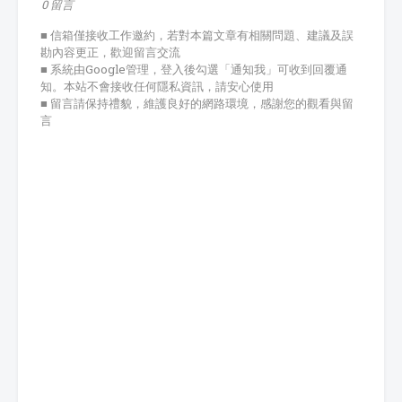
0 留言
■ 信箱僅接收工作邀約，若對本篇文章有相關問題、建議及誤
勘內容更正，歡迎留言交流
■ 系統由Google管理，登入後勾選「通知我」可收到回覆通
知。本站不會接收任何隱私資訊，請安心使用
■ 留言請保持禮貌，維護良好的網路環境，感謝您的觀看與留
言