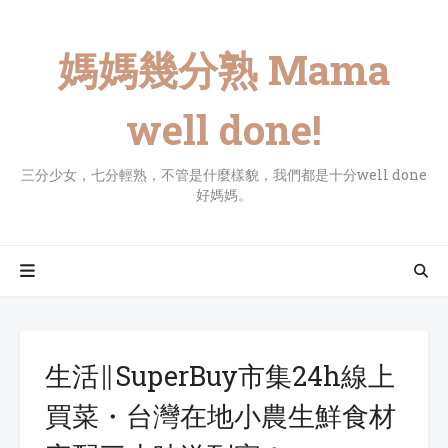
媽媽幾分熟 Mama
well done!
三分少女，七分輕熟，不管是什麼樣貌，我們都是十分well done
好媽媽。
生活∥SuperBuy市集24h線上
買菜・台灣在地小農生鮮食材