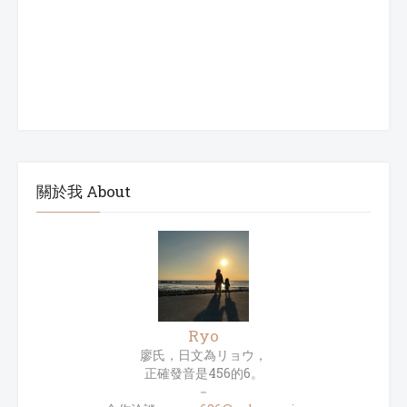
關於我 About
Ryo
廖氏，日文為リョウ，
正確發音是456的6。
－