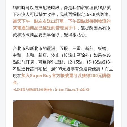
結帳時可以選擇配送時段，像是我們家管理員18點就
下班沒人可以幫忙收件，我就選擇指定15-18點送達。
當天下午一點左右送出訂單，下午四點就接到物流的
來電通知商品已經送到管理員手中
，還提醒因為有冷
藏和冷凍商品要盡早領取，覺得很貼心。
台北市和新北市的蘆洲、五股、三重、新莊、板橋、
中和、永和、新店、汐止（較遠山區除外）如果在18
點以前訂購，可選擇9-12點、12-15點、15-18點或18-
21點進行當日宅配，滿999元還享有免運費優惠！而且
現在
加入SuperBuy官方帳號還可以獲得200元購物
金
。
➜LINE官方帳號領$200購物金：
https://lin.ee/ZjeMiK9