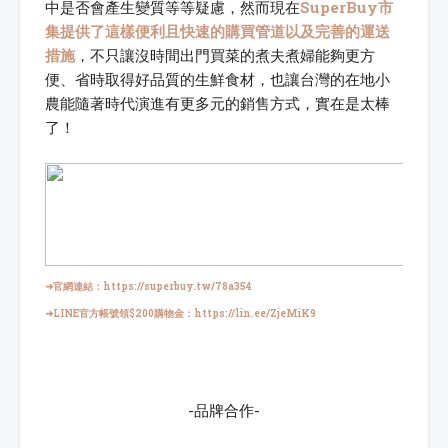
中是否會產生變質等等疑慮，然而現在
SuperBuy市
集提供了這樣便利且快速的購買管道以及完善的運送
措施
，不只讓沒時間出門買菜的煮夫煮婦能夠更方
便、省時取得好品質的生鮮食材，也讓台灣的在地小
農能隨著時代演進有更多元的銷售方式，實在是太棒
了！
➜官網連結：
https://superbuy.tw/78a354
➜LINE官方帳號領$200購物金：
https://lin.ee/ZjeMiK9
-品牌合作-