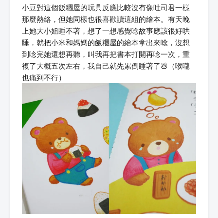
小豆對這個飯糰屋的玩具反應比較沒有像吐司君一樣
那麼熱絡，但她同樣也很喜歡讀這組的繪本。有天晚
上她大小姐睡不著，想了一想感覺唸故事應該很好哄
睡，就把小米和媽媽的飯糰屋的繪本拿出來唸，沒想
到唸完她還想再聽，叫我再把書本打開再唸一次，重
複了大概五次左右，我自己就先累倒睡著了💩（喉嚨
也痛到不行）