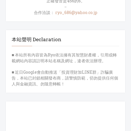
正確發音是456的6。
－
合作洽談：
ryo_686@yahoo.co.jp
本站聲明 Declaration
■ 本站所有內容皆為Ryo依法擁有其智慧財產權，引用或轉
載網站內容請註明本站名稱及網址，違者依法辦理。
■ 近日Google會自動推送「投資理財加LINE群」詐騙廣
告，本站已封鎖相關發布商，請警慎防範，切勿提供任何個
人與金融資訊、勿隨意轉帳！