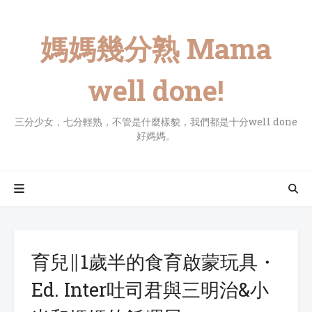
媽媽幾分熟 Mama
well done!
三分少女，七分輕熟，不管是什麼樣貌，我們都是十分well done
好媽媽。
育兒∥1歲半的食育啟蒙玩具・
Ed. Inter吐司君與三明治&小