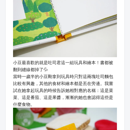
小豆最喜歡的就是吐司君這一組玩具和繪本！書都被
翻到縫線都掉了💦
當時一歲半的小豆剛拿到玩具時只對這兩塊吐司麵包
比較有興趣，其他的食材和繪本都是丟在旁邊。我嘗
試在她拿起玩具的時候告訴她相對應的名稱：這是菜
菜、這是番茄、這是果醬，漸漸的她也會認得這些是
什麼食物。