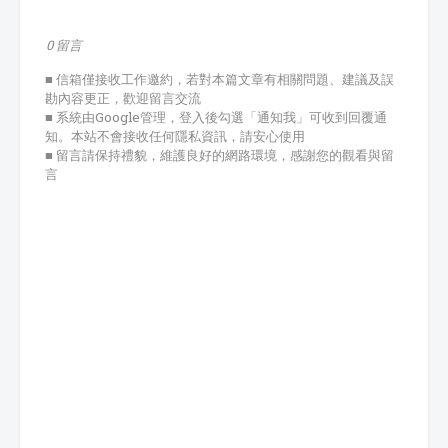
0 留言
■ 信箱僅接收工作邀約，若對本篇文章有相關問題、建議及誤
勘內容更正，歡迎留言交流
■ 系統由Google管理，登入後勾選「通知我」可收到回覆通
知。本站不會接收任何隱私資訊，請安心使用
■ 留言請保持禮貌，維護良好的網路環境，感謝您的觀看與留
言