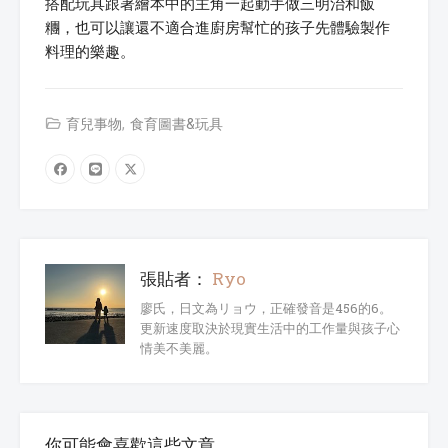
搭配玩具跟著繪本中的主角一起動手做三明治和飯
糰，也可以讓還不適合進廚房幫忙的孩子先體驗製作
料理的樂趣。
育兒事物
食育圖書&玩具
張貼者：
Ryo
廖氏，日文為リョウ，正確發音是456的6。
更新速度取決於現實生活中的工作量與孩子心
情美不美麗。
你可能會喜歡這些文章