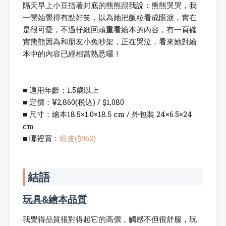
隔天早上小豆指著封底的熊熊跟我說：熊熊哭哭，我
一開始覺得有點好笑，以為她把飯粒看成眼淚，實在
是很可愛，不過仔細回頭重看繪本的內容，有一頁確
實熊熊因為和朋友小兔吵架，正在哭泣，看來她對繪
本中的內容已經相當熟悉囉！
■ 適用年齡：1.5歲以上
■ 定價：¥2,860(税込) / $1,080
■ 尺寸：繪本18.5×1.0×18.5 cm / 外包裝 24×6.5×24
cm
■ 哪裡買：
蝦皮($962)
結語
玩具&繪本品質
我覺得品質很對得起它的高價，觸感不但很舒服，玩