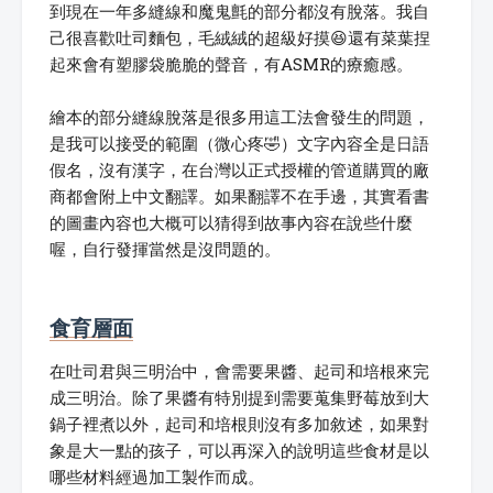
到現在一年多縫線和魔鬼氈的部分都沒有脫落。我自
己很喜歡吐司麵包，毛絨絨的超級好摸😆還有菜葉捏
起來會有塑膠袋脆脆的聲音，有ASMR的療癒感。
繪本的部分縫線脫落是很多用這工法會發生的問題，
是我可以接受的範圍（微心疼🤣）文字內容全是日語
假名，沒有漢字，在台灣以正式授權的管道購買的廠
商都會附上中文翻譯。如果翻譯不在手邊，其實看書
的圖畫內容也大概可以猜得到故事內容在說些什麼
喔，自行發揮當然是沒問題的。
食育層面
在吐司君與三明治中，會需要果醬、起司和培根來完
成三明治。除了果醬有特別提到需要蒐集野莓放到大
鍋子裡煮以外，起司和培根則沒有多加敘述，如果對
象是大一點的孩子，可以再深入的說明這些食材是以
哪些材料經過加工製作而成。