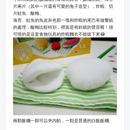
片兩片（其中一片還有可愛的兔子造型），炸蝦、切
片鮭魚、酸梅。
海苔、鮭魚的魚皮灰色那一塊和炸蝦的尾巴有做響紙
的處理，酸梅比較特別，裡面是有鈴鐺的聲音喔！很
可惜的是這套食物玩具的炸蝦麵衣不能拔下來😂
兩顆飯糰一顆可以夾內餡，一顆是普通的白飯飯糰。