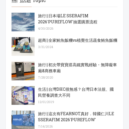
熱門話題 Topic
旅行∥日本場LE SSERAFIM
2026'PUREFLOW'抽選購票流程
4/30/2026
超商∥全家鮪魚飯糰vs植覺生活蔬食鮪魚飯糰
3/31/2024
旅行∥初次帶寶寶搭高鐵實戰經驗・無障礙車
廂&商務車廂
7/28/2020
生活∥台灣DHC很無感？台灣日本法規、國
民營養調查大不同
12/01/2019
旅行∥這次有FEARNOT真好．韓國仁川LE
SSERAFIM 2026'PUREFLOW'
7/14/2026