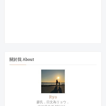
關於我 About
Ryo
廖氏，日文為リョウ，