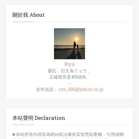
關於我 About
Ryo
廖氏，日文為リョウ，
正確發音是456的6。
－
合作洽談：
ryo_686@yahoo.co.jp
本站聲明 Declaration
■ 本站所有內容皆為Ryo依法擁有其智慧財產權，引用或轉