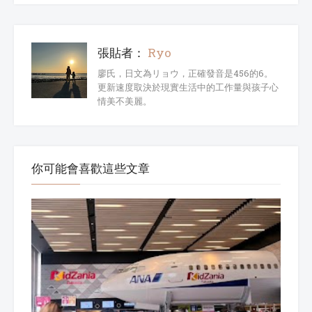
張貼者：
Ryo
廖氏，日文為リョウ，正確發音是456的6。
更新速度取決於現實生活中的工作量與孩子心
情美不美麗。
你可能會喜歡這些文章