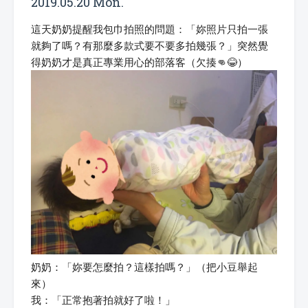
2019.05.20 Mon.
這天奶奶提醒我包巾拍照的問題：「妳照片只拍一張
就夠了嗎？有那麼多款式要不要多拍幾張？」突然覺
得奶奶才是真正專業用心的部落客（欠揍👊😂）
奶奶：「妳要怎麼拍？這樣拍嗎？」（把小豆舉起
來）
我：「正常抱著拍就好了啦！」