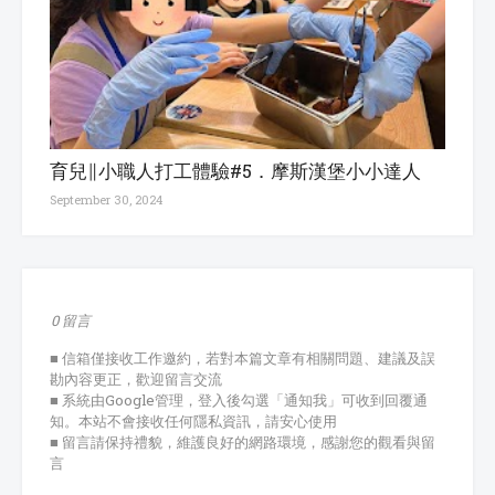
育兒∥小職人打工體驗#5．摩斯漢堡小小達人
September 30, 2024
0 留言
■ 信箱僅接收工作邀約，若對本篇文章有相關問題、建議及誤
勘內容更正，歡迎留言交流
■ 系統由Google管理，登入後勾選「通知我」可收到回覆通
知。本站不會接收任何隱私資訊，請安心使用
■ 留言請保持禮貌，維護良好的網路環境，感謝您的觀看與留
言