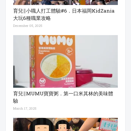
育兒∥小職人打工體驗#6．日本福岡KidZania
大玩6種職業攻略
December 05, 2025
育兒∥MUMU寶寶粥．第一口米其林的美味體
驗
March 17, 2025