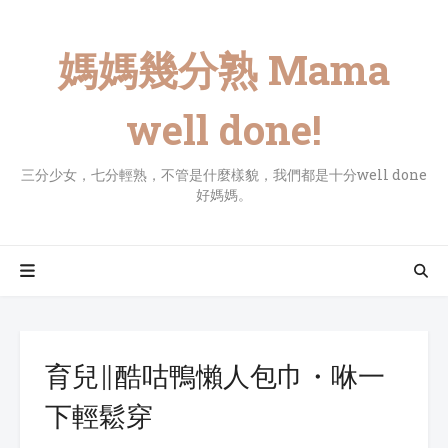
媽媽幾分熟 Mama
well done!
三分少女，七分輕熟，不管是什麼樣貌，我們都是十分well done
好媽媽。
育兒∥酷咕鴨懶人包巾・咻一
下輕鬆穿