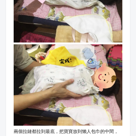
兩個拉鏈都拉到最底，把寶寶放到懶人包巾的中間，