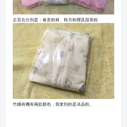
左至右分別是：春意粉林、秋月粉櫻及甜美粉
竹纖有機有兩款顏色，我拿到的是冰晶粉。