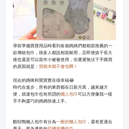
孕前準備寶寶用品時看到各個媽媽們都相當推薦的一
款傳統包巾，很多人都說相當耐用，且即便孩子長大
後也還是可以當作小被被使用，但遲遲無法下手購買
的原因就是：
我根本就不會包啊！
現在的媽咪和寶寶實在很幸福😂
時代在進步，所有的東西都在日新月異，越來越方
便，就連包巾也有所謂的
懶人包巾
可以方便像我一樣
手不夠靈巧的媽媽快速上手。
酷咕鴨懶人包巾有分為
一般的懶人包巾
，還有更適合
夏天、更為透氣的
竹纖有機包巾
。