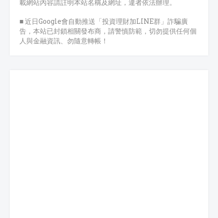
載網站內容請註明本站名稱及網址，違者依法辦理。
■ 近日Google會自動推送「投資理財加LINE群」詐騙廣
告，本站已封鎖相關發布商，請警慎防範，切勿提供任何個
人與金融資訊、勿隨意轉帳！