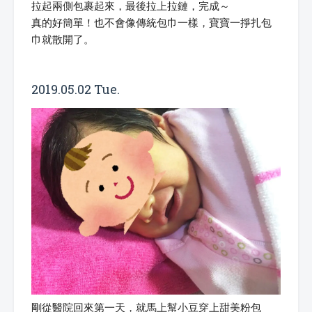
拉起兩側包裹起來，最後拉上拉鏈，完成～
真的好簡單！也不會像傳統包巾一樣，寶寶一掙扎包
巾就散開了。
2019.05.02 Tue.
剛從醫院回來第一天，就馬上幫小豆穿上甜美粉包