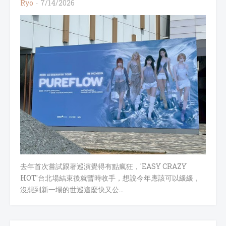
Ryo
7/14/2026
去年首次嘗試跟著巡演覺得有點瘋狂，'EASY CRAZY
HOT'台北場結束後就暫時收手，想說今年應該可以緩緩，
沒想到新一場的世巡這麼快又公…